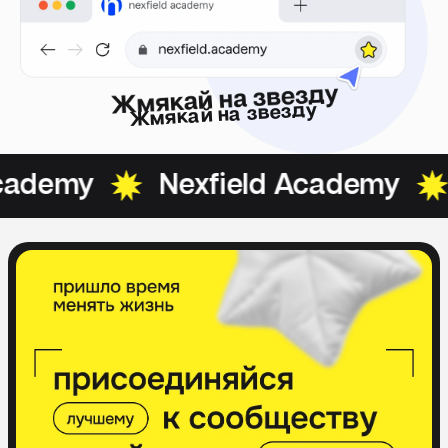
Жмякай на звезду
cademy
Nexfield Academy