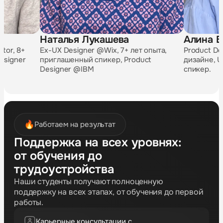
Алина Бре
Наталья Лукашева
Product Design
 8+
Ex-UX Designer @Wix, 7+ лет опыта,
дизайне, UX m
ner
приглашенный спикер, Product
спикер.
Designer @IBM
Работаем на результат
Поддержка на всех уровнях:
от обучения до
трудоустройства
Наши студенты получают полноценную
поддержку на всех этапах, от обучения до первой
работы.
Карьерные консультации с