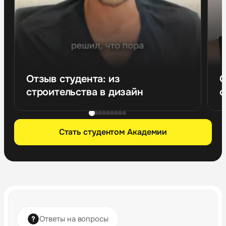
Отзыв студента: из
О
строительства в дизайн
с
Стать студентом Академии
Ответы на вопросы