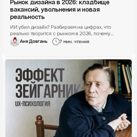
Рынок дизайна в 2026: кладбище
вакансий, увольнения и новая
реальность
ИИ убил дизайн? Разбираем на цифрах, что
реально творится с рынком в 2026, почему
сокращают дизайнеров и 3 действия, чтобы
Аня Довгань
7 мин. чтения
остаться в профессии.