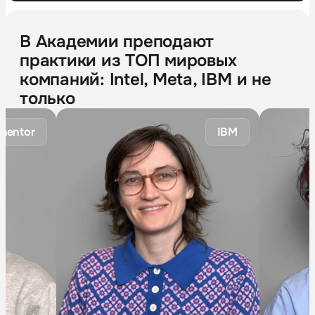
В Академии преподают
практики из ТОП мировых
компаний: Intel, Meta, IBM и не
только
tor
IBM