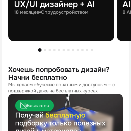
UX/UI дизайнер + AI
A
18 месяцев
С трудоустройством
8 A
Хочешь попробовать дизайн?
Начни бесплатно
Мы делаем обучение понятным и доступным — с
поддержкой даже на бесплатных курсах
Бесплатно
Получай
бесплатную
подборку только полезных