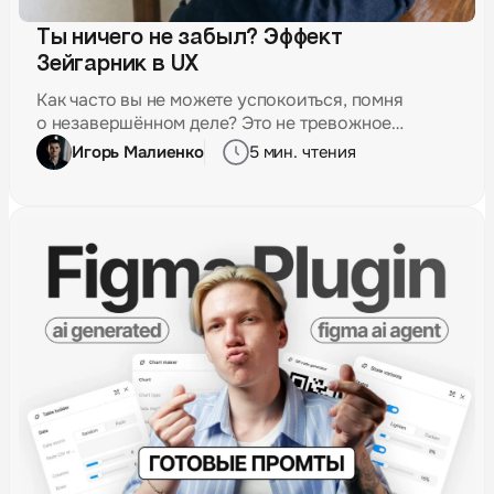
Ты ничего не забыл? Эффект
Зейгарник в UX
Как часто вы не можете успокоиться, помня
о незавершённом деле? Это не тревожное
расстройство, а всего лишь эффект Зейгарник,
Игорь Малиенко
5 мин. чтения
который успешно применяется в UX