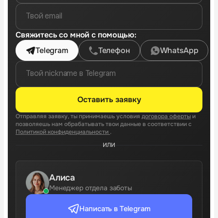
Свяжитесь со мной c помощью:
Telegram
Телефон
WhatsApp
Оставить заявку
Отправляя заявку, ты принимаешь условия
договора оферты
и
позволяешь нам обрабатывать твои данные в соответствии с
Политикой конфиденциальности
.
ИЛИ
Алиса
Менеджер отдела заботы
Написать в Telegram