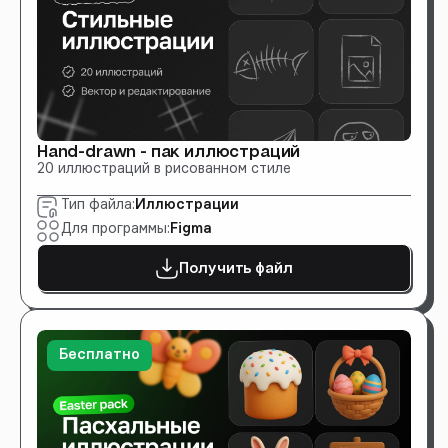
Hand-drawn - пак иллюстраций
20 иллюстраций в рисованном стиле
Тип файла:
Иллюстрации
Для программы:
Figma
Получить файл
Бесплатно