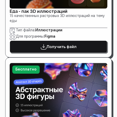
Еда - пак 3D иллюстраций
15 качественных растровых 3D иллюстраций на тему
еды
Тип файла:
Иллюстрации
Для программы:
Figma
Получить файл
Бесплатно