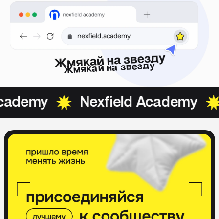
Жмякай на звезду
cademy
Nexfield Academy