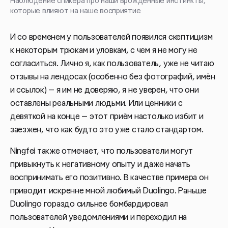
Наблюдение спикера про наши врожденные инстинкты,
которые влияют на наше восприятие
И со временем у пользователей появился скептицизм
к некоторым трюкам и уловкам, с чем я не могу не
согласиться. Лично я, как пользователь, уже не читаю
отзывы на лендосах (особенно без фотографий, имён
и ссылок) — я им не доверяю, я не уверен, что они
оставлены реальными людьми. Или ценники с
девяткой на конце — этот приём настолько избит и
заезжен, что как будто это уже стало стандартом.
Ningfei также отмечает, что пользователи могут
привыкнуть к негативному опыту и даже начать
воспринимать его позитивно. В качестве примера он
приводит искренне мной любимый Duolingo. Раньше
Duolingo гораздо сильнее бомбардировал
пользователей уведомлениями и переходил на