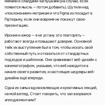
мемами и слайдами-заглушками (на случай, если
появится мысль — потом добавить). Шутили над
«поклонением» метрикам и что Figma их посадит в
Figтюрьму, если они вовремя не покажут свою
презентацию.
Ирония и юмор — я не устану это повторять —
работают всегда и повышают доверие. Основной
тейк их выступления был в том, чтобы искать свой
собственный путь и отказаться от стандартных
подходов и шаблонов. Они сравнивают веб-дизайн с
кинематографом, указывая, что веб находится в
начале своего развития, и настоящие шедевры веб-
дизайна ещё впереди.
Одна из самых вдохновляющих и креативных лекций,
на мой взгляд. Стоит говорить, что зал взорвался
аплодисментами?