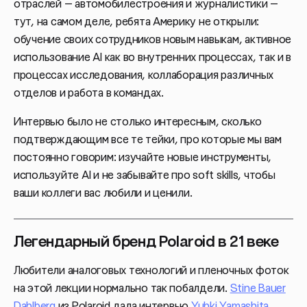
отраслей — автомобилестроения и журналистики —
тут, на самом деле, ребята Америку не открыли:
обучение своих сотрудников новым навыкам, активное
использование AI как во внутренних процессах, так и в
процессах исследования, коллаборация различных
отделов и работа в командах.
Интервью было не столько интересным, сколько
подтверждающим все те тейки, про которые мы вам
постоянно говорим: изучайте новые инструменты,
используйте AI и не забывайте про soft skills, чтобы
ваши коллеги вас любили и ценили.
Легендарный бренд Polaroid в 21 веке
Любители аналоговых технологий и пленочных фоток
на этой лекции нормально так побалдели.
Stine Bauer
Dahlberg
из Polaroid дала интервью
Yuhki Yamashita
,