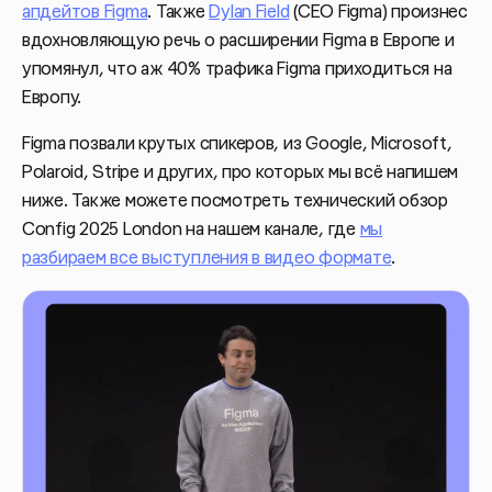
апдейтов Figma
. Также
Dylan Field
(СEO Figma) произнес
вдохновляющую речь о расширении Figma в Европе и
упомянул, что аж 40% трафика Figma приходиться на
Европу.
Figma позвали крутых спикеров, из Google, Microsoft,
Polaroid, Stripe и других, про которых мы всё напишем
ниже. Также можете посмотреть технический обзор
Config 2025 London на нашем канале, где
мы
разбираем все выступления
в видео формате
.