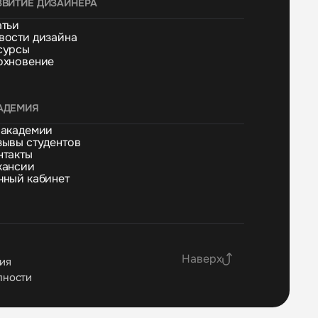
ЗВИТИЕ ДИЗАЙНЕРА
атьи
вости дизайна
сурсы
охновение
АДЕМИЯ
 академии
зывы студентов
нтакты
кансии
чный кабинет
Наверх
ия
пности