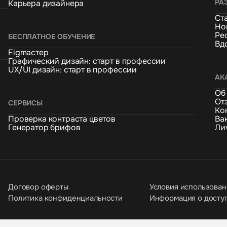
РА
Карьера дизайнера
Ст
Но
Ре
БЕСПЛАТНОЕ ОБУЧЕНИЕ
Вд
Figmaстер
Графический дизайн: старт в профессии
UX/UI дизайн: старт в профессии
АК
Об
От
СЕРВИСЫ
Ко
Проверка контраста цветов
Ва
Генератор брифов
Ли
Договор оферты
Условия использован
Политика конфиденциальности
Информация о досту