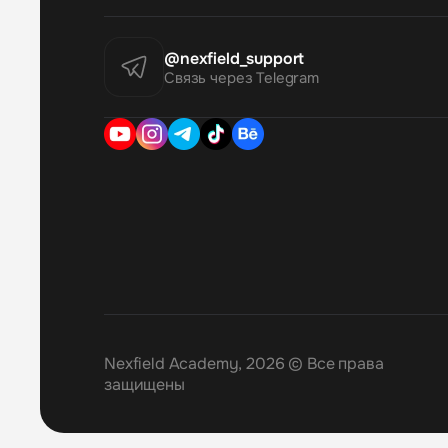
@nexfield_support
Связь через Telegram
Nexfield Academy, 2026 © Все права
защищены