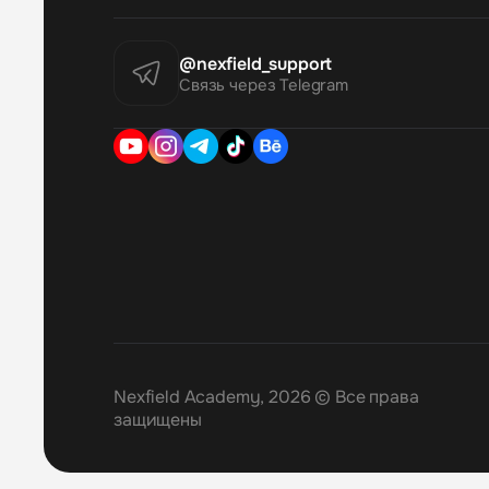
@nexfield_support
Связь через Telegram
Nexfield Academy, 2026 © Все права
защищены