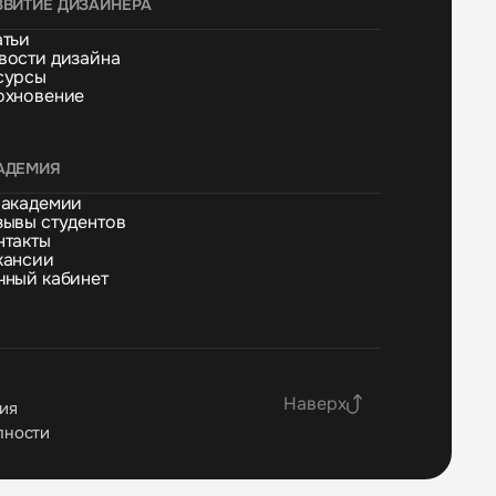
ЗВИТИЕ ДИЗАЙНЕРА
атьи
вости дизайна
сурсы
охновение
АДЕМИЯ
 академии
зывы студентов
нтакты
кансии
чный кабинет
Наверх
ия
пности