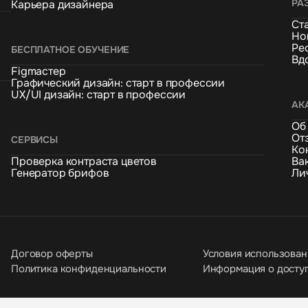
РА
Карьера дизайнера
Ст
Но
Ре
БЕСПЛАТНОЕ ОБУЧЕНИЕ
Вд
Figmaстер
Графический дизайн: старт в профессии
UX/UI дизайн: старт в профессии
АК
Об
От
СЕРВИСЫ
Ко
Проверка контраста цветов
Ва
Генератор брифов
Ли
Договор оферты
Условия использован
Политика конфиденциальности
Информация о досту