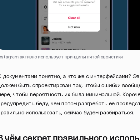
nstagram активно использует принципы пятой эвристики
С документами понятно, а что же с интерфейсами? Эв
должен быть спроектирован так, чтобы ошибки вообще 
мере, чтобы вероятность их была минимальной. Короче
предупредить беду, чем потом разгребать ее последств
правильно использовать, сейчас будем разбираться.
В чём секрет правильного испол