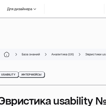
Для дизайнера
База знаний
Аналитика (UX)
Эвристики usa
USABILITY
ИНТЕРФЕЙСЫ
Эвристика usability №