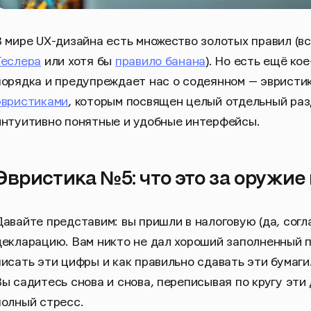
В мире UX-дизайна есть множество золотых правил (в
Теслера
или хотя бы
правило банана
). Но есть ещё кое
порядка и предупреждает нас о содеянном — эвристи
эвристиками
, которым посвящен целый отдельный раз
интуитивно понятные и удобные интерфейсы.
Эвристика №5: что это за оружие
Давайте представим: вы пришли в налоговую (да, согл
декларацию. Вам никто не дал хороший заполненный п
писать эти цифры и как правильно сдавать эти бумаги.
Вы садитесь снова и снова, переписывая по кругу эти 
полный стресс.