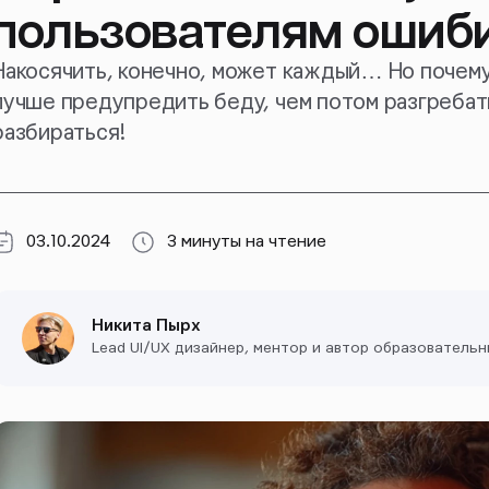
пользователям ошиб
Накосячить, конечно, может каждый… Но почему 
лучше предупредить беду, чем потом разгребат
разбираться!
03.10.2024
3 минуты на чтение
Никита Пырх
Lead UI/UX дизайнер, ментор и автор образователь