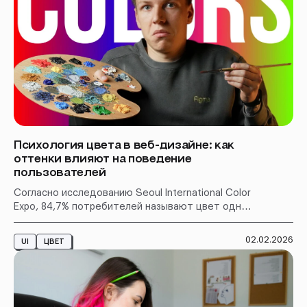
Психология цвета в веб-дизайне: как
оттенки влияют на поведение
пользователей
Согласно исследованию Seoul International Color
Expo, 84,7% потребителей называют цвет одним
из главных факторов при принятии решения о
покупке. А данные Google показывают, что
02.02.2026
UI
ЦВЕТ
первое впечатление о сайте формируется всего
за 50 миллисекунд