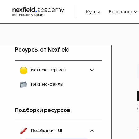
Курсы
Бесплатно
Ресурсы от Nexfield
Nexfield-сервисы
Все сервисы
Nexfield-файлы
Проверка контраста
цветов
Подборки ресурсов
Генератор брифов
Подборки - UI