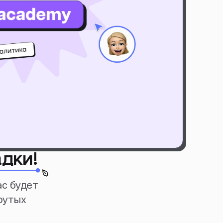
адки!
ас будет
рутых