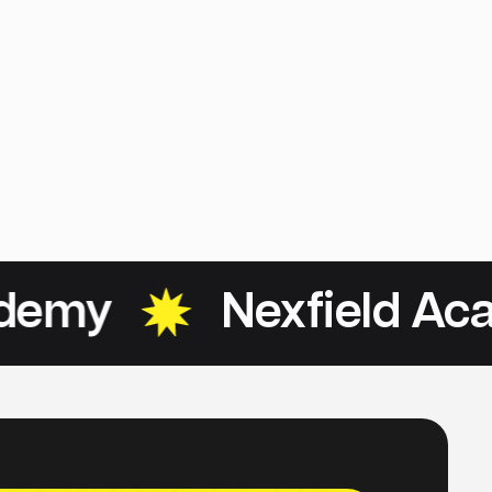
my
Nexfield Acad