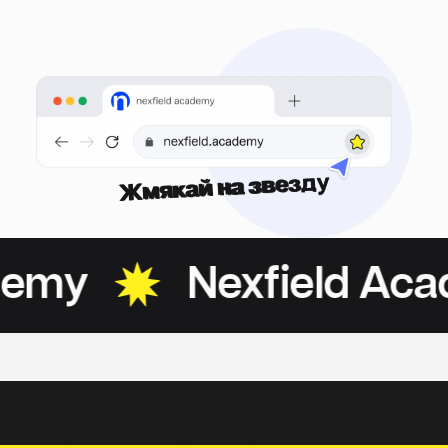
Жмякай на звезду
my
Nexfield Acade