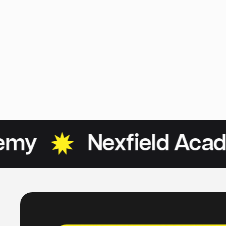
y
Nexfield Acade