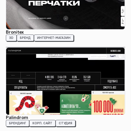
Bronitex
3D
БРЕНД
ИНТЕРНЕТ-МАГАЗИН
Palindrom
БРЕНДИНГ
КОРП. САЙТ
СТУДИЯ