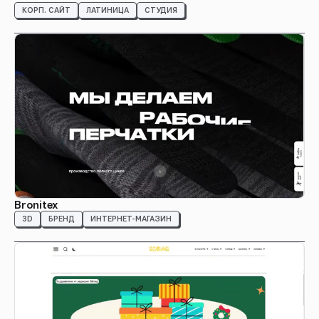
КОРП. САЙТ
ЛАТИНИЦА
СТУДИЯ
Bronitex
3D
БРЕНД
ИНТЕРНЕТ-МАГАЗИН