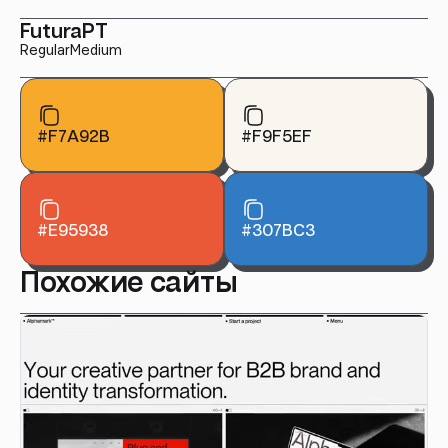
FuturaPT
Regular
Medium
#F7A92B
#F9F5EF
#E95938
#307BC3
Похожие сайты