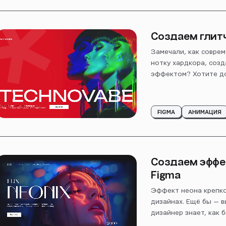
Создаем глитч
Замечали, как совре
нотку хардкора, соз
эффектом? Хотите до
FIGMA
АНИМАЦИЯ
Создаем эффек
Figma
Эффект неона крепко
дизайнах. Ещё бы — 
дизайнер знает, как б