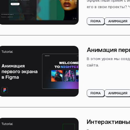
эффектный прием с и
его в свои проекты?
его создания. И не п
с крутой анимацией в 
FIGMA
АНИМАЦИЯ
Анимация перв
В этом уроке мы созд
сайта.
FIGMA
АНИМАЦИЯ
Интерактивный