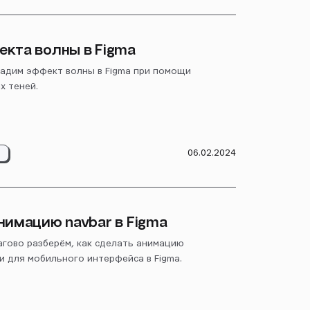
екта волны в Figma
дадим эффект волны в Figma при помощи
х теней.
06.02.2024
Я
нимацию navbar в Figma
агово разберём, как сделать анимацию
и для мобильного интерфейса в Figma.