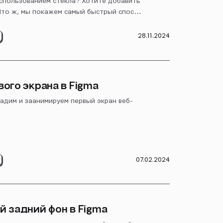
спользованием стекла? Хотите добавить
 Что ж, мы покажем самый быстрый способ
росто стекла, а эффект рифленого стекла
Figma.
28.11.2024
ого экрана в Figma
адим и заанимируем первый экран веб-
07.02.2024
 задний фон в Figma