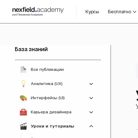
Курсы
Бесплатно
База знаний
Все публикации
Аналитика (UX)
Все разделы
Интерфейсы (UI)
Законы и правила UX
Все разделы
Карьера дизайнера
Практика UX
Типографика
Все разделы
Уроки и туториалы
Эвристики usability
Тренды
Карьера и развитие