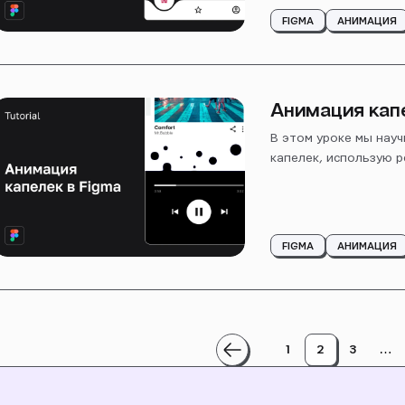
FIGMA
АНИМАЦИЯ
Анимация капе
В этом уроке мы нау
капелек, использую 
FIGMA
АНИМАЦИЯ
Навигация
1
2
3
…
по
записям