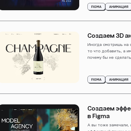
FIGMA
АНИМАЦИЯ
Создаем 3D а
Иногда смотришь на 
то что добавить, а и
почему бы не сдела
FIGMA
АНИМАЦИЯ
Создаем эффек
в Figma
А вы тоже замечали,